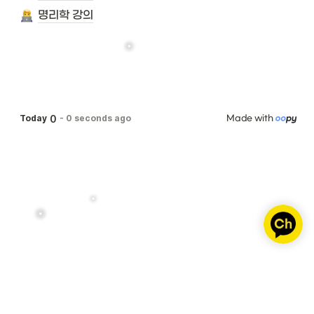
명리학 강의
0
Today
-
0 seconds ago
Made with 