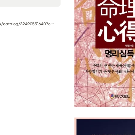
https://search.shopping.naver.com/book/catalog/32490551640?cat_id=50005643&frm=PBOKPRO&query=안희성+명리심득&NaPm=ct=lq96dp14|ci=7d8273a2a3b8b327b8f9197dbdf83151778d6d4d|tr=boknx|sn=95694|hk=81a5fdbcab38a53c1bcc689a430b815ec732534e