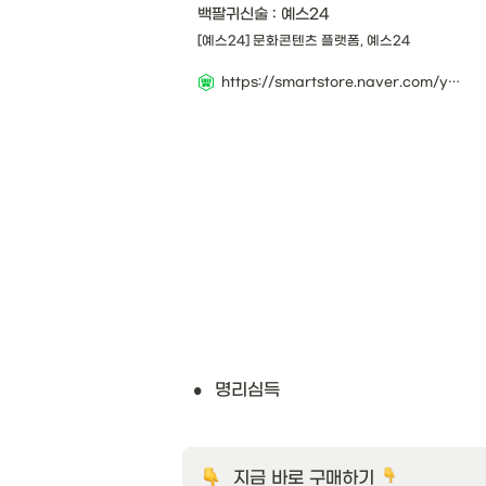
백팔귀신술 : 예스24
[예스24] 문화콘텐츠 플랫폼, 예스24
https://smartstore.naver.com/yes24book/products/9001495930?NaPm=ct=lq96avy8|ci=f06e459cb33414271f2c5291fd73fc53d31c18f5|tr=boknx|sn=3145439|hk=17c3916ee02f4a18cf88c7f8f371718b7fbeb7de
•
명리심득
지금 바로 구매하기 