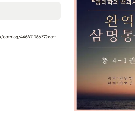
https://search.shopping.naver.com/book/catalog/44639198627?cat_id=50005785&frm=PBOKPRO&query=삼명통회&NaPm=ct=lq96rqfk|ci=1abb00bcd24bba85701d56ee8977afa7227a5afd|tr=boknx|sn=95694|hk=65bbc0217f229ac06457e7e0df2c0e716f9240d0